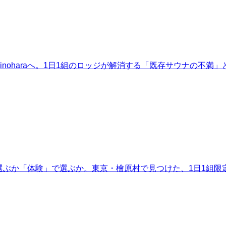
o hinoharaへ。1日1組のロッジが解消する「既存サウナの不満
選ぶか「体験」で選ぶか。東京・檜原村で見つけた、1日1組限