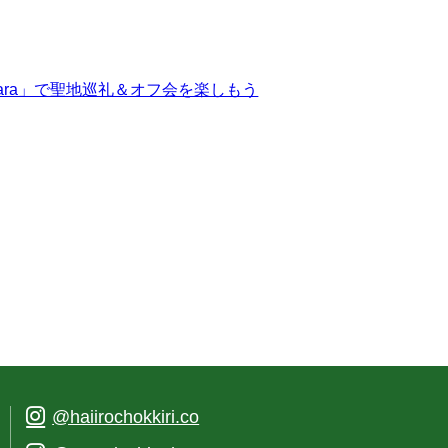
nohara」で聖地巡礼＆オフ会を楽しもう
@haiirochokkiri.co